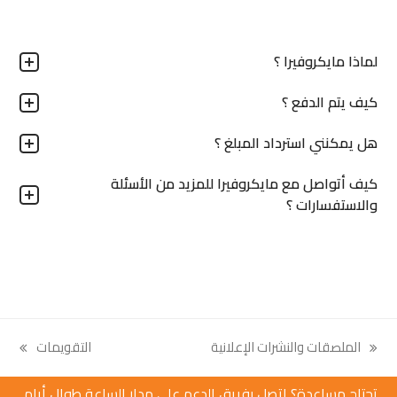
لماذا مايكروفيرا ؟
كيف يتم الدفع ؟
هل يمكنني استرداد المبلغ ؟
كيف أتواصل مع مايكروفيرا للمزيد من الأسئلة
والاستفسارات ؟
الملصقات والنشرات الإعلانية
التقويمات
next
previous
post:
post:
تحتاج مساعدة؟ اتصل بفريق الدعم على مدار الساعة طوال أيام