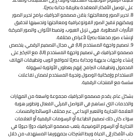
على توصيل الأفكار المعقدة بطريقة جذابة بصريًا.
8. تحرير الصور ومعالجتها: يتقن مصممو الجرافيك برامج تحرير الصور
ويمكنهم تنقيح الصور الفوتوغرافية ومعالجتها وتحسينها لتحقيق
التأثيرات المطلوبة. فهي تزيل العيوب، وتضبط الألوان، والصور المركبة
لإنشاء صور مذهلة بصريًا لأغراض مختلفة.
9. تصميم واجهة المستخدم (UI): في مجال التصميم الرقمي، يتخصص
مصممو الجرافيك في تصميم واجهة المستخدم (UI)، مع التركيز على
إنشاء واجهات بديهية وجذابة بصريًا لمواقع الويب وتطبيقات الهاتف
المحمول وتطبيقات البرامج. إنهم يعطون الأولوية لسهولة
الاستخدام وإمكانية الوصول وتجربة المستخدم لضمان تفاعلات
سلسة مع المنتجات الرقمية.
بشكل عام، يقدم مصممو الجرافيك مجموعة واسعة من المهارات
والخدمات التي تساهم في التواصل المرئي الفعال وتطوير هوية
العلامة التجارية والتعبير الإبداعي عبر مختلف الوسائط والمنصات.
سواء كان ذلك تصميم الطباعة أو الرسومات الرقمية أو العلامات
التجارية أو الرسوم التوضيحية، يلعب مصممو الجرافيك دورًا حيويًا في
جلب الأفكار إلى الحياة وربط الشركات بجمهورها المستهدف من خلال