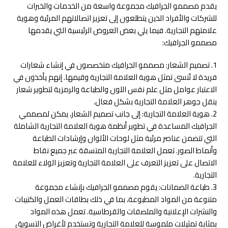
يقدم مصممو الجرافيك مجموعة واسعة من الخدمات والخبرات
للشركات والأفراد الذين يتطلعون إلى تعزيز اتصالاتهم المرئية وهوية
علامتهم التجارية. فيما يلي بعض العروض الرئيسية التي يقدمها
مصممو الجرافيك:
1. تصميم الشعار: مصممو الجرافيك متخصصون في إنشاء شعارات
فريدة لا تُنسى تمثل هوية العلامة التجارية وقيمها. إنهم يأخذون في
الاعتبار عوامل مثل علم نفس اللون والطباعة والرمزية لتطوير شعار
ينقل جوهر العلامة التجارية بشكل فعال.
2. هوية العلامة التجارية: إلى جانب تصميم الشعار، يمكن لمصممي
الجرافيك المساعدة في تطوير أنظمة هوية العلامة التجارية الشاملة
التي تتضمن عناصر مرئية مثل لوحات الألوان وإرشادات الطباعة
وأنماط الصور. تعمل العلامة التجارية المتسقة عبر جميع نقاط
الاتصال على تعزيز التعرف على العلامة التجارية وتعزيز الولاء للعلامة
التجارية.
3. طباعة الضمانات: يقوم مصممو الجرافيك بإنشاء مجموعة
متنوعة من المواد المطبوعة، بما في ذلك بطاقات العمل والكتيبات
والنشرات الإعلانية والملصقات والقرطاسية. تعمل هذه المواد
بمثابة تمثيلات ملموسة للعلامة التجارية وتستخدم لأغراض التسويق