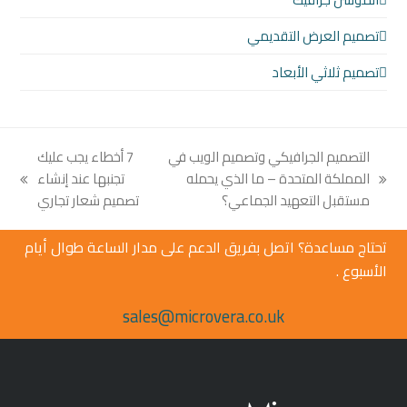
تصميم العرض التقديمي
تصميم ثلاثي الأبعاد
التصميم الجرافيكي وتصميم الويب في
7 أخطاء يجب عليك
المملكة المتحدة – ما الذي يحمله
تجنبها عند إنشاء
next
previous
مستقبل التعهيد الجماعي؟
تصميم شعار تجاري
post:
post:
تحتاج مساعدة؟ اتصل بفريق الدعم على مدار الساعة طوال أيام
الأسبوع .
sales@microvera.co.uk