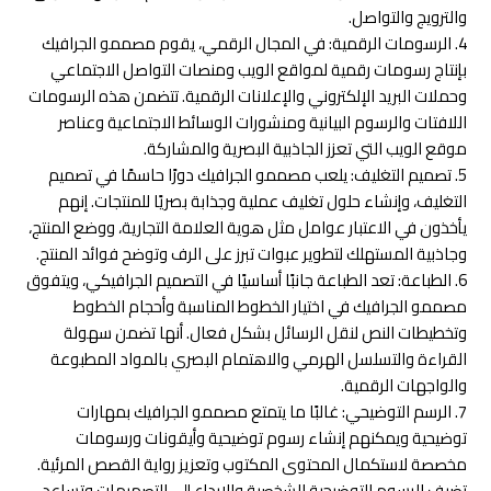
والترويج والتواصل.
4. الرسومات الرقمية: في المجال الرقمي، يقوم مصممو الجرافيك
بإنتاج رسومات رقمية لمواقع الويب ومنصات التواصل الاجتماعي
وحملات البريد الإلكتروني والإعلانات الرقمية. تتضمن هذه الرسومات
اللافتات والرسوم البيانية ومنشورات الوسائط الاجتماعية وعناصر
موقع الويب التي تعزز الجاذبية البصرية والمشاركة.
5. تصميم التغليف: يلعب مصممو الجرافيك دورًا حاسمًا في تصميم
التغليف، وإنشاء حلول تغليف عملية وجذابة بصريًا للمنتجات. إنهم
يأخذون في الاعتبار عوامل مثل هوية العلامة التجارية، ووضع المنتج،
وجاذبية المستهلك لتطوير عبوات تبرز على الرف وتوضح فوائد المنتج.
6. الطباعة: تعد الطباعة جانبًا أساسيًا في التصميم الجرافيكي، ويتفوق
مصممو الجرافيك في اختيار الخطوط المناسبة وأحجام الخطوط
وتخطيطات النص لنقل الرسائل بشكل فعال. أنها تضمن سهولة
القراءة والتسلسل الهرمي والاهتمام البصري بالمواد المطبوعة
والواجهات الرقمية.
7. الرسم التوضيحي: غالبًا ما يتمتع مصممو الجرافيك بمهارات
توضيحية ويمكنهم إنشاء رسوم توضيحية وأيقونات ورسومات
مخصصة لاستكمال المحتوى المكتوب وتعزيز رواية القصص المرئية.
تضيف الرسوم التوضيحية الشخصية والإبداع إلى التصميمات وتساعد