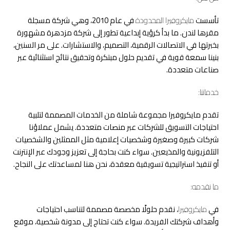
تأسست
مايكروفيرا المحدودة
في عام 2010، وهي شركة مسجلة
مقرها لندن. ما بدأ كرؤية إبداعية تطور إلى شركة مزدهرة مشهورة
بخبرتها في الاتصالات الرقمية، التصميم، والاستشارات. على مر السنين،
بنينا سمعة قوية في تقديم حلول مبتكرة وتحقيق نتائج استثنائية عبر
صناعات متعددة.
خدماتنا:
تقدم مايكروفيرا مجموعة شاملة من الخدمات المصممة لتلبية
احتياجات التسويق للشركات عبر منصات متعددة. يشمل عملاؤنا
شركات كبيرة وصغيرة وشخصيات إعلامية مثل الممثلين والشخصيات
التلفزيونية والمذيعين. سواء كنت بحاجة إلى تعزيز وجودك عبر الإنترنت
أو تنفيذ استراتيجية تسويقية معقدة، نحن هنا لمساعدتك على النجاح.
ما نقدمه:
في
مايكروفيرا
، نقدم حلولًا مخصصة مصممة لتناسب احتياجات
وأهداف شركتك الفريدة. سواء كنت تحتاج إلى مدونة شخصية، موقع