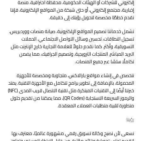
إلكتروني للشركات أو الهيئات الحكومية، محفظة احترافية، منصة
إخبارية، مجتمع إلكتروني، أو حتى شبكة من المواقع الإلكترونية، فإننا
نقدم خططًا مخصصة لتحويل رؤيتك إلى حقيقة.
تشمل خدماتنا تصميم المواقع الإلكترونية، صيانة منصات ووردبريس،
تسجيل النطاقات، تحسين وسائل التواصل الاجتماعي، الحملات
التسويقية، وأكثر. كما نقدم حلولاً للعلامة التجارية خارج الإنترنت مثل
البريد المباشر، المنتجات الترويجية، وتصميم الجرافيك، مما يضمن
تكاملًا سلسًا عبر جميع المنصات.
نتخصص في إنشاء مواقع بارالاكس، متجاوبة ومخصصة للأجهزة
المحمولة، بالإضافة إلى تطوير برامج تتكامل مع الأجهزة التقنية. يمتد
خبرتنا أيضًا إلى التقنيات المبتكرة مثل تقنية الاتصال قريب المدى (NFC)
والرموز السريعة الاستجابة (QR Codes)، مما يمكننا من تقديم حلول
متطورة لتلبية متطلبات العملاء المعقدة.
رؤيتنا:
نسعى لأن نصبح وكالة تسويق رقمي مشهورة عالميًا، معترف بها
لتقديم تجارب تحويلية ونتائج مؤثرة. من خلال الابتكار المستمر وتجاوز