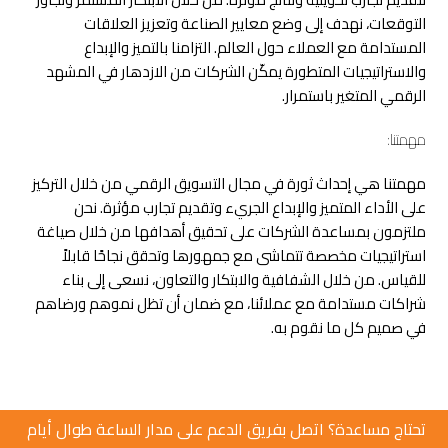
التوقعات، نهدف إلى وضع معايير الصناعة وتعزيز العلاقات
المستدامة مع العملاء حول العالم. التزامنا بالتميز والإبداع
والاستراتيجيات المتطورة يمكّن الشركات من الازدهار في المشهد
الرقمي المتغير باستمرار.
مهمتنا:
مهمتنا هي إحداث ثورة في مجال التسويق الرقمي من خلال التركيز
على الأداء المتميز والإبداع الجريء وتقديم تجارب مؤثرة. نحن
ملتزمون بمساعدة الشركات على تحقيق أهدافها من خلال صياغة
استراتيجيات مخصصة تتماشى مع جمهورها وتحقق نجاحًا قابلاً
للقياس. من خلال الشفافية والابتكار والتعاون، نسعى إلى بناء
شراكات مستدامة مع عملائنا، مع ضمان أن تظل نموهم ورضاهم
في صميم كل ما نقوم به.
تحتاج مساعدة؟ اتصل بفريق الدعم على مدار الساعة طوال أيام