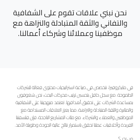
نحن نبني علاقات تقوم على الشفافية
والتفاني والثقة المتبادلة والنزاهة مع
موظفينا وعملائنا وشركاء أعمالنا.
في مايكروفيرا، نتخصص في صياغة استراتيجيات محتوى فعالة للشركات
الطموحة. مع سجل حافل بتحسين ترتيب محركات البحث، نحن شغوفون
بمساعدة الشركات على تحقيق أهدافها. تعتمد منهجيتنا على الشفافية
والمثابرة والثقة المتبادلة والنزاهة، مما يعزز العلاقات المستدامة مع
الموظفين والعملاء والشركاء. مع مئات المشاريع الناجحة، فإن فلسفتنا
الفريدة وأخلاقيات عملنا تحقق باستمرار نتائج عالية الجودة وطويلة الأمد.
من نحن؟